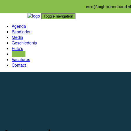
info@bigbounceband.nl
Toggle navigation
Agenda
Bandleden
Media
Geschiedenis
Foto’s
Actueel
Vacatures
Contact