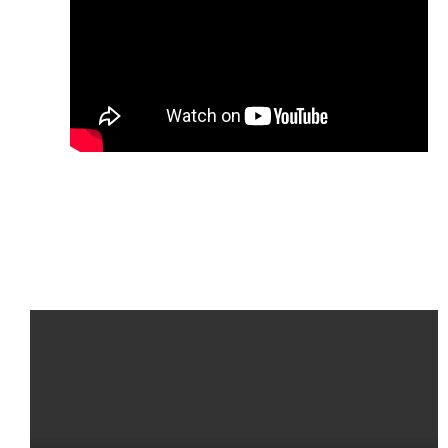
Tijdens de lockdown i.v.m. het covid-19 virus kan de Big Bounce
Band niet fysiek samen spelen. In deze periode brengen zij twe
filmpjes uit waarbij elk lid via zijn mobiele telefoon zijn partij
inspeelt. Ben Harmsen heeft de geluidsbestanden vervolgens
gemixt en de videobewerking is van de hand van Bert Gort.