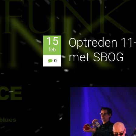
15
Optreden 11
feb
met SBOG
0