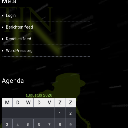
Meta
Login
Berichten feed
Reacties feed
WordPress.org
Agenda
augustus 2026
M
D
W
D
V
Z
Z
1
2
3
4
5
6
7
8
9