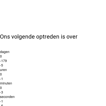
Ons volgende optreden is over
dagen
0
-179
-5
uren
0
-1
minuten
0
-3
seconden
-1
-6