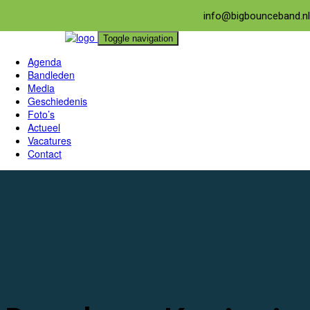
info@bigbounceband.nl
Toggle navigation
Agenda
Bandleden
Media
Geschiedenis
Foto’s
Actueel
Vacatures
Contact