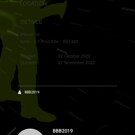
LOCATION
DETAILS
iPhone 13
5mm
/
ƒ/1.6
/
1/50s
/
ISO 400
Created
22 Oktober 2022
Uploaded
27 November 2022
BBB2019
BBB2019