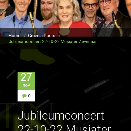
Home
/
Gmedia Posts
/
Jubileumconcert 22-10-22 Musiater Zevenaar
27
nov
0
Jubileumconcert
22-10-22 Musiater