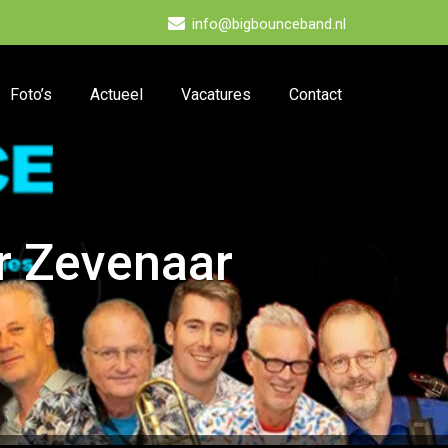
info@bigbounceband.nl
Foto’s
Actueel
Vacatures
Contact
r Zevenaar