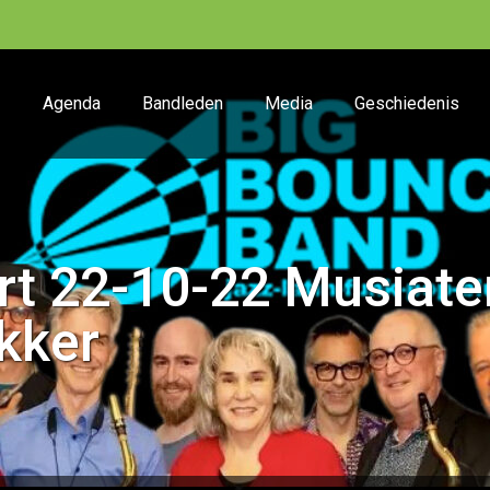
Agenda
Bandleden
Media
Geschiedenis
t 22-10-22 Musiate
kker