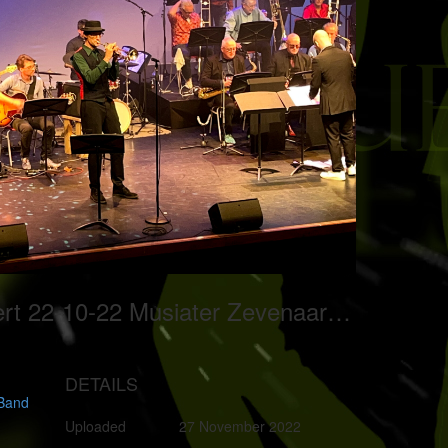
Jubileumconcert 22-10-22 Musiater Zevenaar Solo Marnix Bakker
DETAILS
 Band
Uploaded
27 November 2022