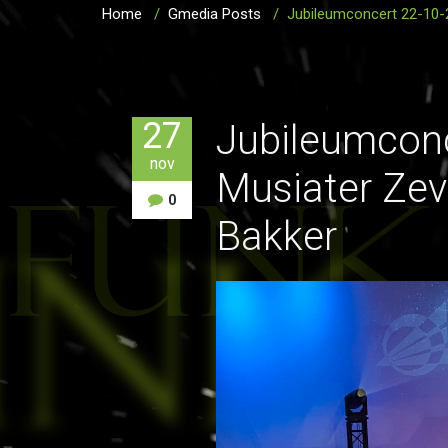
Home
/
Gmedia Posts
/
Jubileumconcert 22-10-
27
Jubileumconc
nov
Musiater Zev
0
Bakker