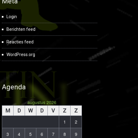
Meta
Login
Berichten feed
Reacties feed
WordPress.org
Agenda
augustus 2026
M
D
W
D
V
Z
Z
1
2
3
4
5
6
7
8
9