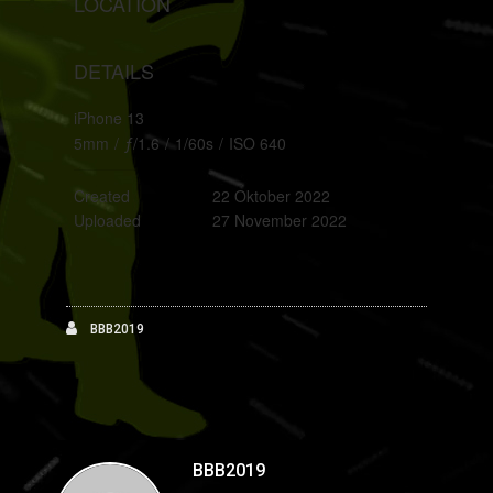
LOCATION
DETAILS
iPhone 13
5mm
/
ƒ/1.6
/
1/60s
/
ISO 640
Created
22 Oktober 2022
Uploaded
27 November 2022
BBB2019
BBB2019