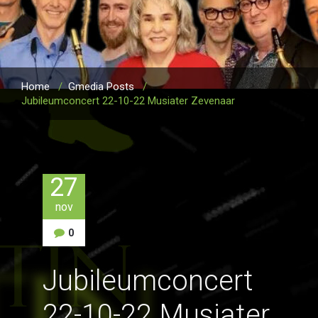
Home
/
Gmedia Posts
/
Jubileumconcert 22-10-22 Musiater Zevenaar
27
nov
0
Jubileumconcert
22-10-22 Musiater