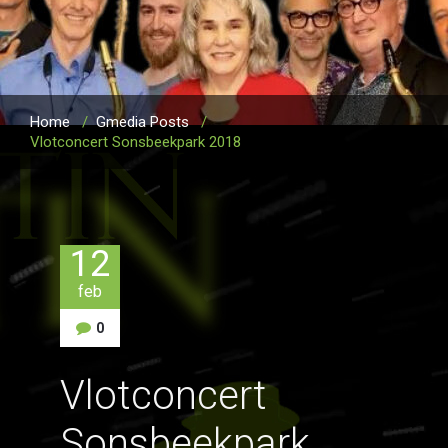
Home
/
Gmedia Posts
/
Vlotconcert Sonsbeekpark 2018
12
feb
0
Vlotconcert
Sonsbeekpark