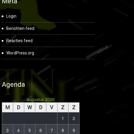
Meta
Login
Berichten feed
Reacties feed
WordPress.org
Agenda
augustus 2026
M
D
W
D
V
Z
Z
1
2
3
4
5
6
7
8
9