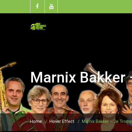
Marnix Bakker 
Home
/
Hover Effect
/
Marnix Bakker – 2e Tromp