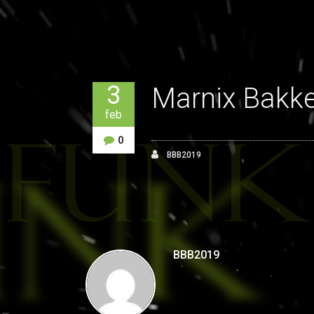
3
Marnix Bakke
feb
0
BBB2019
BBB2019