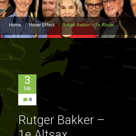
Home
/
Hover Effect
/
Rutger Bakker – 1e Altsax
3
feb
0
Rutger Bakker –
1e Altsax