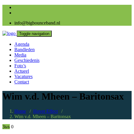
info@bigbounceband.nl
Toggle navigation
Agenda
Bandleden
Media
Geschiedenis
Foto’s
Actueel
Vacatures
Contact
Wim v.d. Mheen – Baritonsax
Home
/
Hover Effect
/
Wim v.d. Mheen – Baritonsax
3
0
feb