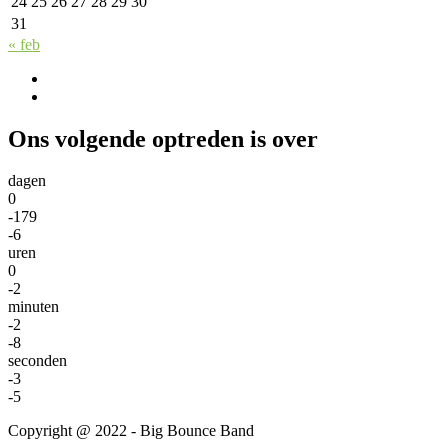
24
25
26
27
28
29
30
31
« feb
Ons volgende optreden is over
dagen
0
-179
-6
uren
0
-2
minuten
-2
-8
seconden
-3
-5
Copyright @ 2022 - Big Bounce Band