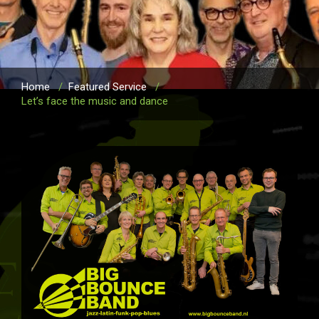
Home
/
Featured Service
/
Let’s face the music and dance